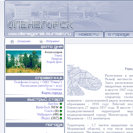
-
Домашняя
-
Избранное
Фотогалерея
Город
Природа
Редкие фото
Гор
Расположен в цен
Рельеф местности
Телефоны (город + ОАО "Олкон")
Здесь расположен
Расписания (автобусы + ж/д)
квадратных киломе
Гостиницы
в августе 1947 го
Карта города
крупному желез
открытому геол
названием – расположенной рядом железнод
Анубис
образования - 1916 год). Рабочий пос
BattleTech
NEW
Оленегорск 27 марта 1957 года. В августе 
Cracks
(6)
подведомственной территорией вы
Wallpapers
(49)
подведомственной городу Мончегорску. Р
Видео
(167)
Мурманска – 112 километров.
Территория – 1,7 тысячи квадратных ки
Мурманской области), в том числе земл
километров. Численность постоянного нас