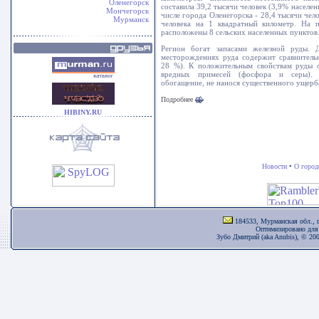
Оленегорск
составила 39,2 тысячи человек (3,9% населе
Мончегорск
числе города Оленегорска - 28,4 тысячи чел
Мурманск
человека на 1 квадратный километр. На 
расположены 8 сельских населенных пунктов
Регион богат запасами железной руды. 
месторождениях руда содержит сравнитель
28 %). К положительным свойствам руды о
вредных примесей (фосфора и серы). 
обогащение, не нанося существенного ущерб
Подробнее
HIBINY.RU
Новости
•
О город
184533, Мурманская обл., г
Оптимизировано для 
Зубо Дмитрий (aka Anubis), © 20