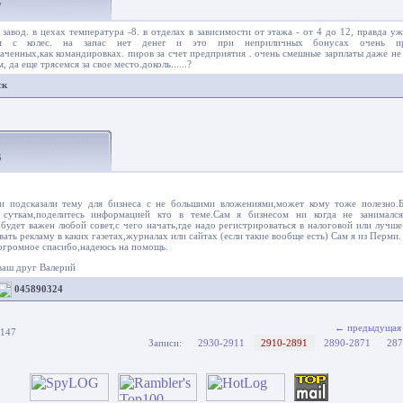
7
завод. в цехах температура -8. в отделах в зависимости от этажа - от 4 до 12, правда у
им с колес. на запас нет денег и это при неприличных бонусах очень пр
аченных,как командировках. пиров за счет предприятия . очень смешные зарплаты даже н
 да еще трясемся за свое место.доколь......?
рск
6
 подсказали тему для бизнеса с не большими вложениями,может кому тоже полезно.Б
 суткам,поделитесь информацией кто в теме.Сам я бизнесом ни когда не занималс
будет важен любой совет,с чего начать,где надо регистрироваться в налоговой или лучш
авать рекламу в каких газетах,журналах или сайтах (если такие вообще есть) Сам я из Перми.
 огромное спасибо,надеюсь на помощь.
ваш друг Валерий
045890324
← предыдущая
 147
Записи:
2930-2911
2910-2891
2890-2871
287