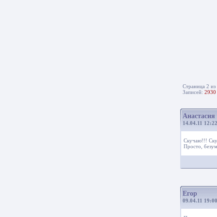
Страница 2 из
Записей:
2930
Анастасия
14.04.11 12:2
Скучаю!!! Ску
Просто, безу
Егор
09.04.11 19:0