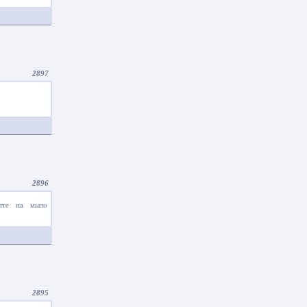
2897
2896
шите на мыло
2895