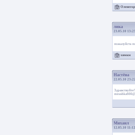
Оленего
лика
23.05.10 13:2
пожалуйста п
химкм
Настёна
22.05.10 23:2
Здравствуйт
mirashka666@
Михаил
12.05.10 11:1