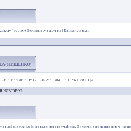
1
йкину ( до этого Пожиленкову ) знает кто? Напишите в аську
ВА(МИЩЕНКО)
0
НОЙ ВЫСОКИЙ.ИЩУ ОДНОКЛАССНИКОВ ВЫПУК 1980 ГОДА.
Й НОВГОРОД
7
но в добрые руки злобного волнистого попугайчика. По причине его невыносимого характ