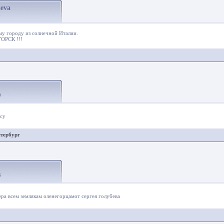
eva
6
му городу из солнечной Италии.
ОРСК !!!
0
су
етербург
3
ера всем землякам оленегорцамот сергея голубева