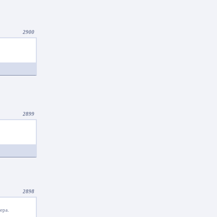
2900
2899
2898
ера.