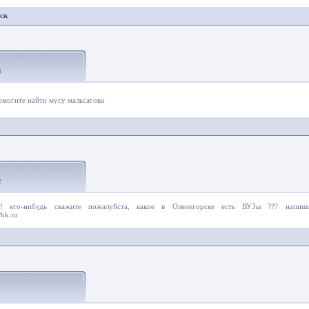
рск
3
омогите найти мусу мальсагова
2
е!! кто-нибудь скажите пожалуйста, какие в Оленегорске есть ВУЗы ??? напи
bk.ru
2