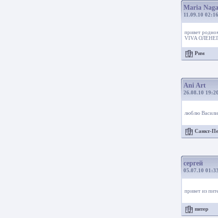
Maria Naga
11.09.10 02:1
привет родно
VIVA ОЛЕНЕГ
Рим
Ani Art
26.08.10 19:2
люблю Васили
Санкт-П
сергей
05.07.10 01:3
привет из пит
питер