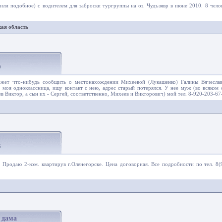
ли подобное) с водителем для заброски тургруппы на оз. Чудъзявр в июне 2010. 8 челов
ая область
9
жет что-нибудь сообщить о местонахождении Михеевой (Лукашенко) Галины Вячесла
о моя одноклассница, ищу контакт с нею, адрес старый потерялся. У нее муж (во всяком
в Виктор, а сын их - Сергей, соответственно, Михеев и Викторович) мой тел. 8-920-203-67
д
5
 Продаю 2-ком. квартирув г.Оленегорске. Цена договорная. Все подробности по тел. 8(
 дама