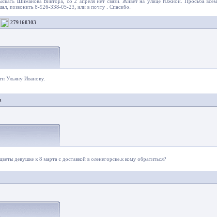
ыскать Шиманова Виктора, со 2 апреля нет связи. Живет на улице Южной. Просьба всем
шал, позвонить 8-926-338-05-23, или в почту . Спасибо.
279160303
1
ти Ульяну Иванову.
ец
2
 цветы девушке к 8 марта с доставкой в оленегорске.к кому обратиться?
4