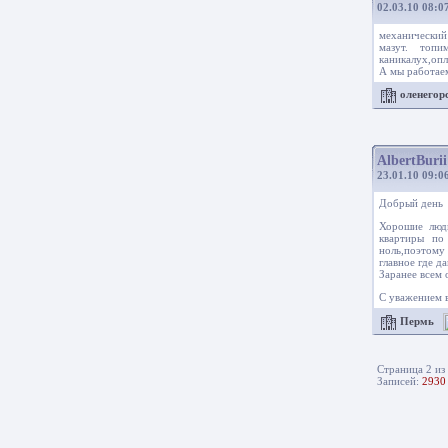
02.03.10 08:0
механический 
мазут. топ
каникалух,опл
А мы работаем,
оленего
AlbertBurii
23.01.10 09:0
Добрый день
Хорошие люди
квартиры по
ноль,поэтому 
главное где д
Заранее всем
С уважением 
Пермь
Страница 2 из
Записей:
2930