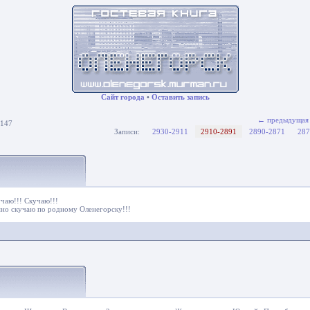
Сайт города
•
Оставить запись
← предыдущая
 147
Записи:
2930-2911
2910-2891
2890-2871
287
2
чаю!!! Скучаю!!!
мно скучаю по родному Оленегорску!!!
0