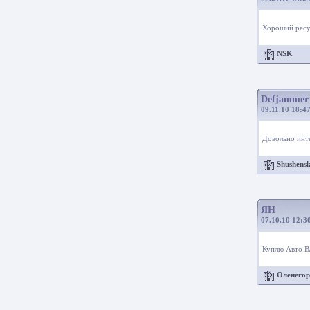
Хороший ресур
NSK
Defjammer
09.11.10 18:4
Довольно инте
Shushens
ЯН
07.10.10 12:3
Куплю Авто В
Оленего