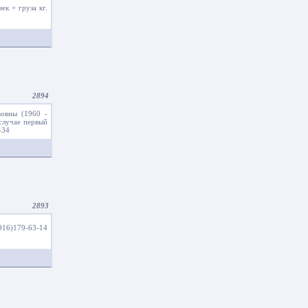
ек + груза кг.
2894
вовны (1960 -
 случае первый
-34
2893
916)179-63-14