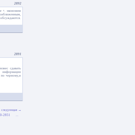
2892
же +. экономим
иближенным,
е обсуждаются.
2891
изнес сдавать
я информации
е по черному,и
следующая →
0-2851
...