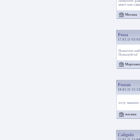
Помогите раз
знает или слы
Москва
Рома
17.03.11 03:0
Помогите най
Пожалуйста!
Марган
Роман
18.02.11 21:5
хочу заказать
москва
Caligula
22.01.11 15:0