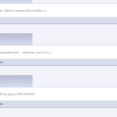
с. Ничего лишнего http://tech9ne.ru
7
ресный ресурс... нашел вас через гугл ;)
koe
0
АЗ не дорого 89512954652
рск