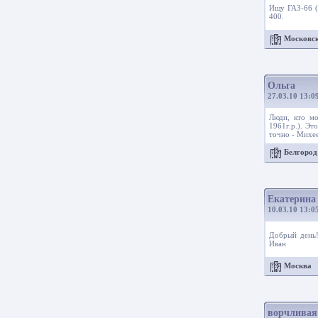
Ищу ГАЗ-66 (и
400.
Московск
Ольга
27.03.10 13:0
Люди, кто мо
1961г.р.). Эт
точно - Михее
Белгоро
Екатерина
10.03.10 13:0
Добрый день!
Иван
Москва
ворчливая